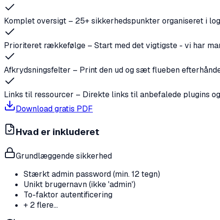
Komplet oversigt
–
25+ sikkerhedspunkter organiseret i log
Prioriteret rækkefølge
–
Start med det vigtigste - vi har ma
Afkrydsningsfelter
–
Print den ud og sæt flueben efterhånd
Links til ressourcer
–
Direkte links til anbefalede plugins o
Download gratis PDF
Hvad er inkluderet
Grundlæggende sikkerhed
Stærkt admin password (min. 12 tegn)
Unikt brugernavn (ikke 'admin')
To-faktor autentificering
+
2
flere...