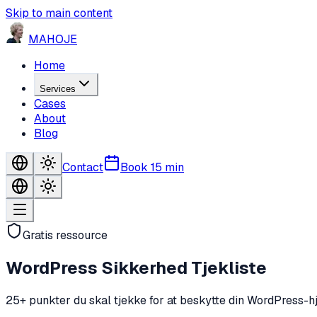
Skip to main content
MA
HO
JE
Home
Services
Cases
About
Blog
Contact
Book 15 min
Gratis ressource
WordPress Sikkerhed
Tjekliste
25+ punkter du skal tjekke for at beskytte din WordPress-