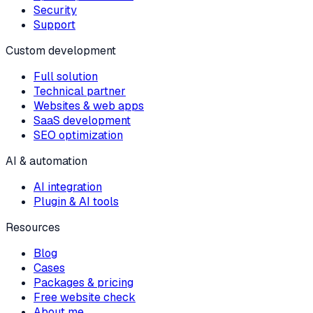
Security
Support
Custom development
Full solution
Technical partner
Websites & web apps
SaaS development
SEO optimization
AI & automation
AI integration
Plugin & AI tools
Resources
Blog
Cases
Packages & pricing
Free website check
About me