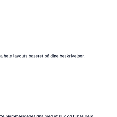
da hele layouts baseret på dine beskrivelser.
tte hjemmesidedesigns med ét klik og tilpas dem.