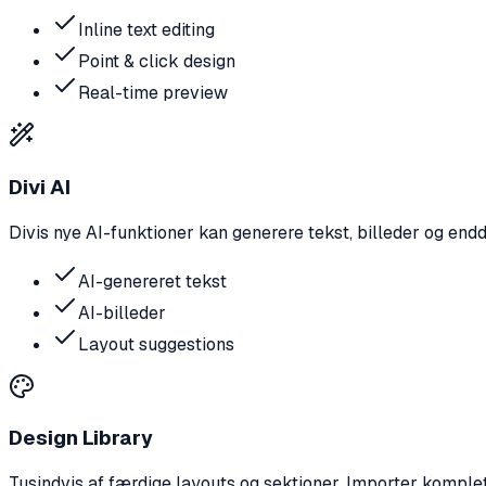
Inline text editing
Point & click design
Real-time preview
Divi AI
Divis nye AI-funktioner kan generere tekst, billeder og end
AI-genereret tekst
AI-billeder
Layout suggestions
Design Library
Tusindvis af færdige layouts og sektioner. Importer komple