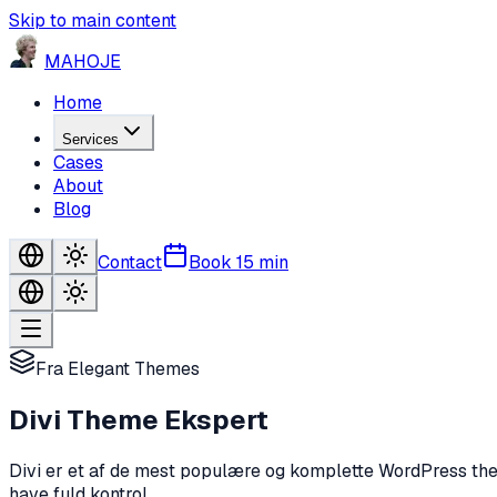
Skip to main content
MA
HO
JE
Home
Services
Cases
About
Blog
Contact
Book 15 min
Fra Elegant Themes
Divi
Theme Ekspert
Divi er et af de mest populære og komplette WordPress themes
have fuld kontrol.