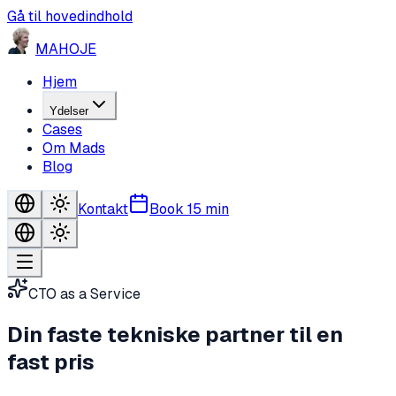
Gå til hovedindhold
MA
HO
JE
Hjem
Ydelser
Cases
Om Mads
Blog
Kontakt
Book 15 min
CTO as a Service
Din faste
tekniske partner
til en
fast pris