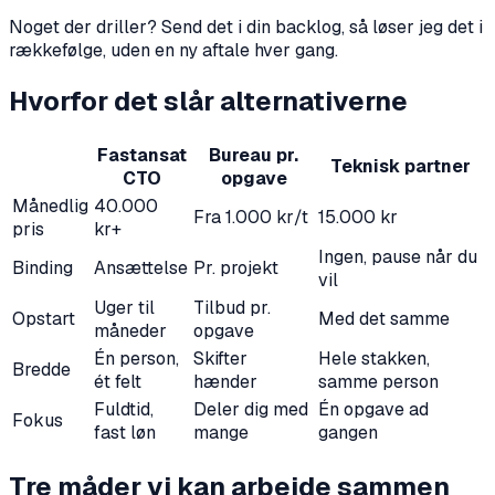
Noget der driller? Send det i din backlog, så løser jeg det i
rækkefølge, uden en ny aftale hver gang.
Hvorfor det slår alternativerne
Fastansat
Bureau pr.
Teknisk partner
CTO
opgave
Månedlig
40.000
Fra 1.000 kr/t
15.000 kr
pris
kr+
Ingen, pause når du
Binding
Ansættelse
Pr. projekt
vil
Uger til
Tilbud pr.
Opstart
Med det samme
måneder
opgave
Én person,
Skifter
Hele stakken,
Bredde
ét felt
hænder
samme person
Fuldtid,
Deler dig med
Én opgave ad
Fokus
fast løn
mange
gangen
Tre måder vi kan arbejde sammen