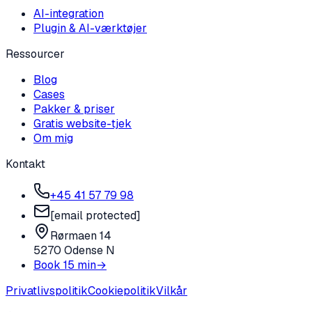
AI-integration
Plugin & AI-værktøjer
Ressourcer
Blog
Cases
Pakker & priser
Gratis website-tjek
Om mig
Kontakt
+45 41 57 79 98
[email protected]
Rørmaen 14
5270 Odense N
Book 15 min
→
Privatlivspolitik
Cookiepolitik
Vilkår