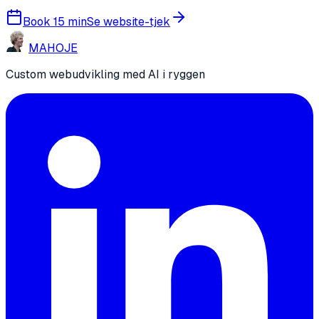
Book 15 min
Se website-tjek
MA
HO
JE
Custom webudvikling med AI i ryggen