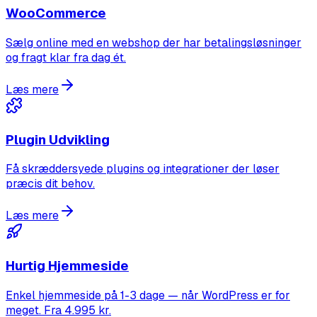
WooCommerce
Sælg online med en webshop der har betalingsløsninger
og fragt klar fra dag ét.
Læs mere
Plugin Udvikling
Få skræddersyede plugins og integrationer der løser
præcis dit behov.
Læs mere
Hurtig Hjemmeside
Enkel hjemmeside på 1-3 dage — når WordPress er for
meget. Fra 4.995 kr.