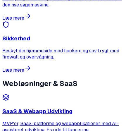
den nye søgemaskine.
Læs mere
Sikkerhed
Beskyt din hjemmeside mod hackere og sov trygt med
firewall og overvågning.
Læs mere
Webløsninger & SaaS
SaaS & Webapp Udvikling
MVP'er, SaaS-platforme og webapplikationer med AI-
assisteret udvikling. Fra idé til lancering.