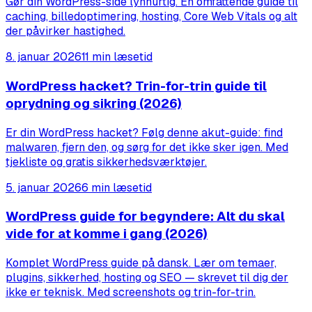
Gør din WordPress-side lynhurtig. En omfattende guide til
caching, billedoptimering, hosting, Core Web Vitals og alt
der påvirker hastighed.
8. januar 2026
11 min læsetid
WordPress hacket? Trin-for-trin guide til
oprydning og sikring (2026)
Er din WordPress hacket? Følg denne akut-guide: find
malwaren, fjern den, og sørg for det ikke sker igen. Med
tjekliste og gratis sikkerhedsværktøjer.
5. januar 2026
6 min læsetid
WordPress guide for begyndere: Alt du skal
vide for at komme i gang (2026)
Komplet WordPress guide på dansk. Lær om temaer,
plugins, sikkerhed, hosting og SEO — skrevet til dig der
ikke er teknisk. Med screenshots og trin-for-trin.