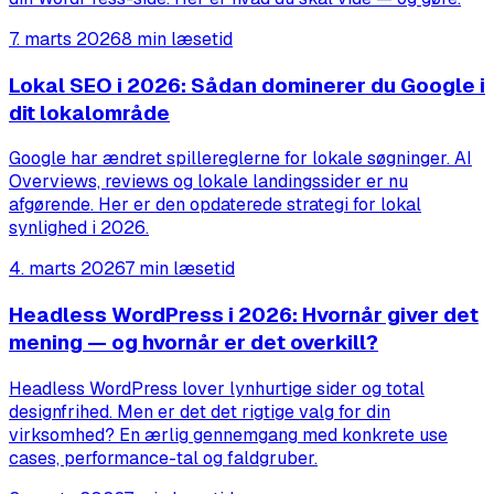
7. marts 2026
8 min læsetid
Lokal SEO i 2026: Sådan dominerer du Google i
dit lokalområde
Google har ændret spillereglerne for lokale søgninger. AI
Overviews, reviews og lokale landingssider er nu
afgørende. Her er den opdaterede strategi for lokal
synlighed i 2026.
4. marts 2026
7 min læsetid
Headless WordPress i 2026: Hvornår giver det
mening — og hvornår er det overkill?
Headless WordPress lover lynhurtige sider og total
designfrihed. Men er det det rigtige valg for din
virksomhed? En ærlig gennemgang med konkrete use
cases, performance-tal og faldgruber.