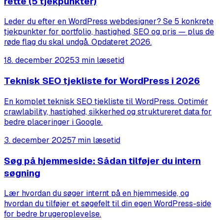
rette (5 tjekpunkter)
Leder du efter en WordPress webdesigner? Se 5 konkrete
tjekpunkter for portfolio, hastighed, SEO og pris — plus de
røde flag du skal undgå. Opdateret 2026.
18. december 2025
3 min læsetid
Teknisk SEO tjekliste for WordPress i 2026
En komplet teknisk SEO tjekliste til WordPress. Optimér
crawlability, hastighed, sikkerhed og struktureret data for
bedre placeringer i Google.
3. december 2025
7 min læsetid
Søg på hjemmeside: Sådan tilføjer du intern
søgning
Lær hvordan du søger internt på en hjemmeside, og
hvordan du tilføjer et søgefelt til din egen WordPress-side
for bedre brugeroplevelse.