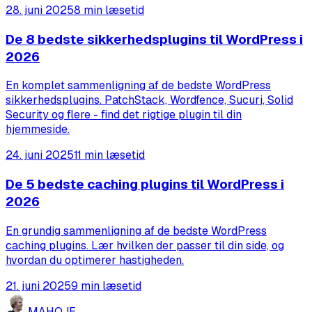
28. juni 2025
8 min læsetid
De 8 bedste sikkerhedsplugins til WordPress i
2026
En komplet sammenligning af de bedste WordPress
sikkerhedsplugins. PatchStack, Wordfence, Sucuri, Solid
Security og flere - find det rigtige plugin til din
hjemmeside.
24. juni 2025
11 min læsetid
De 5 bedste caching plugins til WordPress i
2026
En grundig sammenligning af de bedste WordPress
caching plugins. Lær hvilken der passer til din side, og
hvordan du optimerer hastigheden.
21. juni 2025
9 min læsetid
MA
HO
JE