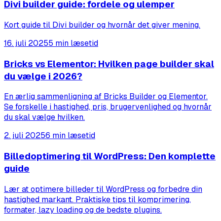
Divi builder guide: fordele og ulemper
Kort guide til Divi builder og hvornår det giver mening.
16. juli 2025
5 min læsetid
Bricks vs Elementor: Hvilken page builder skal
du vælge i 2026?
En ærlig sammenligning af Bricks Builder og Elementor.
Se forskelle i hastighed, pris, brugervenlighed og hvornår
du skal vælge hvilken.
2. juli 2025
6 min læsetid
Billedoptimering til WordPress: Den komplette
guide
Lær at optimere billeder til WordPress og forbedre din
hastighed markant. Praktiske tips til komprimering,
formater, lazy loading og de bedste plugins.