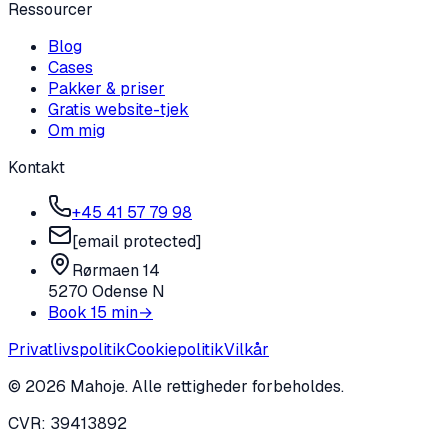
Ressourcer
Blog
Cases
Pakker & priser
Gratis website-tjek
Om mig
Kontakt
+45 41 57 79 98
[email protected]
Rørmaen 14
5270 Odense N
Book 15 min
→
Privatlivspolitik
Cookiepolitik
Vilkår
©
2026
Mahoje.
Alle rettigheder forbeholdes.
CVR: 39413892