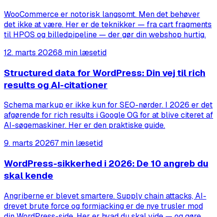
WooCommerce er notorisk langsomt. Men det behøver
det ikke at være. Her er de teknikker — fra cart fragments
til HPOS og billedpipeline — der gør din webshop hurtig.
12. marts 2026
8 min læsetid
Structured data for WordPress: Din vej til rich
results og AI-citationer
Schema markup er ikke kun for SEO-nørder. I 2026 er det
afgørende for rich results i Google OG for at blive citeret af
AI-søgemaskiner. Her er den praktiske guide.
9. marts 2026
7 min læsetid
WordPress-sikkerhed i 2026: De 10 angreb du
skal kende
Angriberne er blevet smartere. Supply chain attacks, AI-
drevet brute force og formjacking er de nye trusler mod
din WordPress-side. Her er hvad du skal vide — og gøre.