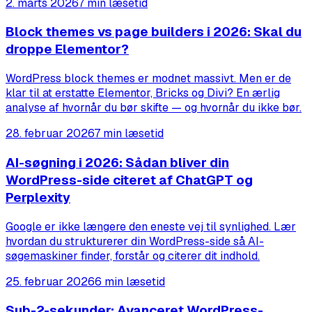
2. marts 2026
7 min læsetid
Block themes vs page builders i 2026: Skal du
droppe Elementor?
WordPress block themes er modnet massivt. Men er de
klar til at erstatte Elementor, Bricks og Divi? En ærlig
analyse af hvornår du bør skifte — og hvornår du ikke bør.
28. februar 2026
7 min læsetid
AI-søgning i 2026: Sådan bliver din
WordPress-side citeret af ChatGPT og
Perplexity
Google er ikke længere den eneste vej til synlighed. Lær
hvordan du strukturerer din WordPress-side så AI-
søgemaskiner finder, forstår og citerer dit indhold.
25. februar 2026
6 min læsetid
Sub-2-sekunder: Avanceret WordPress-