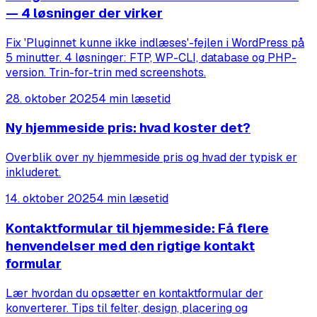
— 4 løsninger der virker
Fix 'Pluginnet kunne ikke indlæses'-fejlen i WordPress på
5 minutter. 4 løsninger: FTP, WP-CLI, database og PHP-
version. Trin-for-trin med screenshots.
28. oktober 2025
4 min læsetid
Ny hjemmeside pris: hvad koster det?
Overblik over ny hjemmeside pris og hvad der typisk er
inkluderet.
14. oktober 2025
4 min læsetid
Kontaktformular til hjemmeside: Få flere
henvendelser med den rigtige kontakt
formular
Lær hvordan du opsætter en kontaktformular der
konverterer. Tips til felter, design, placering og