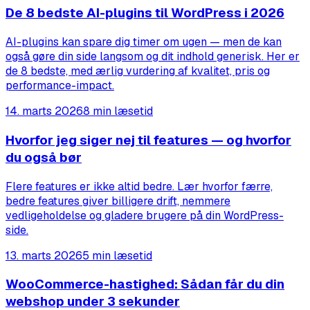
De 8 bedste AI-plugins til WordPress i 2026
AI-plugins kan spare dig timer om ugen — men de kan
også gøre din side langsom og dit indhold generisk. Her er
de 8 bedste, med ærlig vurdering af kvalitet, pris og
performance-impact.
14. marts 2026
8 min læsetid
Hvorfor jeg siger nej til features — og hvorfor
du også bør
Flere features er ikke altid bedre. Lær hvorfor færre,
bedre features giver billigere drift, nemmere
vedligeholdelse og gladere brugere på din WordPress-
side.
13. marts 2026
5 min læsetid
WooCommerce-hastighed: Sådan får du din
webshop under 3 sekunder