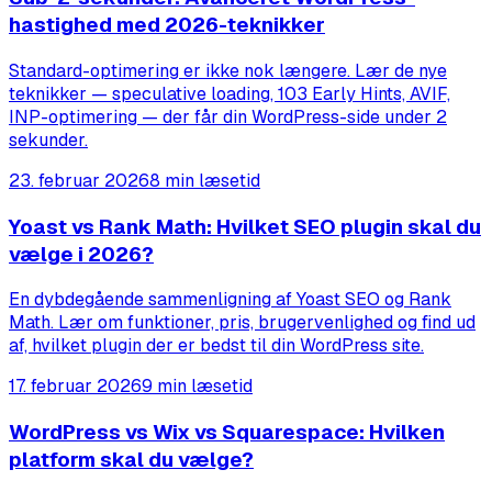
hastighed med 2026-teknikker
Standard-optimering er ikke nok længere. Lær de nye
teknikker — speculative loading, 103 Early Hints, AVIF,
INP-optimering — der får din WordPress-side under 2
sekunder.
23. februar 2026
8 min læsetid
Yoast vs Rank Math: Hvilket SEO plugin skal du
vælge i 2026?
En dybdegående sammenligning af Yoast SEO og Rank
Math. Lær om funktioner, pris, brugervenlighed og find ud
af, hvilket plugin der er bedst til din WordPress site.
17. februar 2026
9 min læsetid
WordPress vs Wix vs Squarespace: Hvilken
platform skal du vælge?