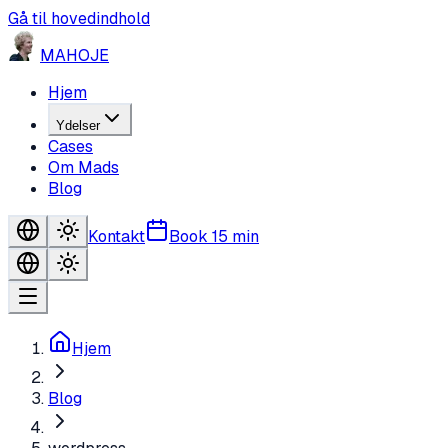
Gå til hovedindhold
MA
HO
JE
Hjem
Ydelser
Cases
Om Mads
Blog
Kontakt
Book 15 min
Hjem
Blog