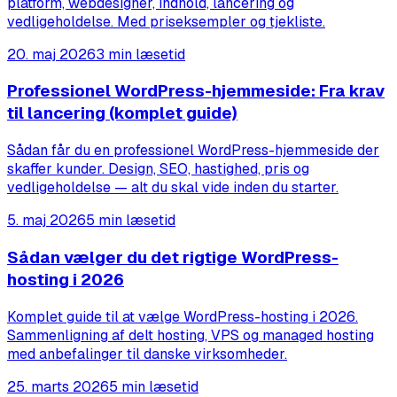
platform, webdesigner, indhold, lancering og
vedligeholdelse. Med priseksempler og tjekliste.
20. maj 2026
3 min læsetid
Professionel WordPress-hjemmeside: Fra krav
til lancering (komplet guide)
Sådan får du en professionel WordPress-hjemmeside der
skaffer kunder. Design, SEO, hastighed, pris og
vedligeholdelse — alt du skal vide inden du starter.
5. maj 2026
5 min læsetid
Sådan vælger du det rigtige WordPress-
hosting i 2026
Komplet guide til at vælge WordPress-hosting i 2026.
Sammenligning af delt hosting, VPS og managed hosting
med anbefalinger til danske virksomheder.
25. marts 2026
5 min læsetid