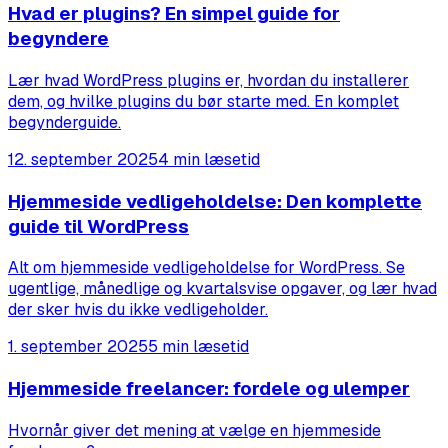
Hvad er plugins? En simpel guide for
begyndere
Lær hvad WordPress plugins er, hvordan du installerer
dem, og hvilke plugins du bør starte med. En komplet
begynderguide.
12. september 2025
4 min læsetid
Hjemmeside vedligeholdelse: Den komplette
guide til WordPress
Alt om hjemmeside vedligeholdelse for WordPress. Se
ugentlige, månedlige og kvartalsvise opgaver, og lær hvad
der sker hvis du ikke vedligeholder.
1. september 2025
5 min læsetid
Hjemmeside freelancer: fordele og ulemper
Hvornår giver det mening at vælge en hjemmeside