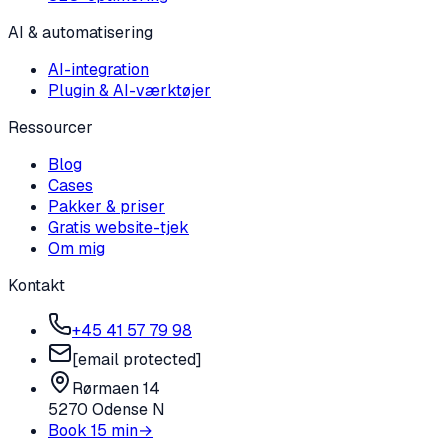
AI & automatisering
AI-integration
Plugin & AI-værktøjer
Ressourcer
Blog
Cases
Pakker & priser
Gratis website-tjek
Om mig
Kontakt
+45 41 57 79 98
[email protected]
Rørmaen 14
5270 Odense N
Book 15 min
→