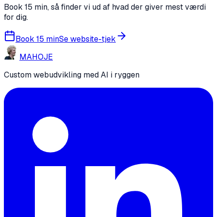
Book 15 min, så finder vi ud af hvad der giver mest værdi
for dig.
Book 15 min
Se website-tjek
MA
HO
JE
Custom webudvikling med AI i ryggen