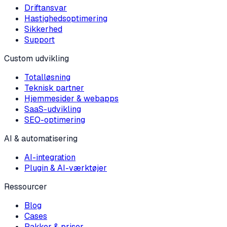
Driftansvar
Hastighedsoptimering
Sikkerhed
Support
Custom udvikling
Totalløsning
Teknisk partner
Hjemmesider & webapps
SaaS-udvikling
SEO-optimering
AI & automatisering
AI-integration
Plugin & AI-værktøjer
Ressourcer
Blog
Cases
Pakker & priser