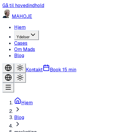
Gå til hovedindhold
MA
HO
JE
Hjem
Ydelser
Cases
Om Mads
Blog
Kontakt
Book 15 min
Hjem
Blog