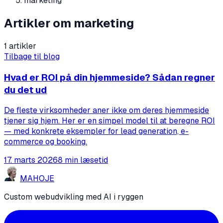
marketing
Artikler om marketing
1 artikler
Tilbage til blog
Hvad er ROI på din hjemmeside? Sådan regner
du det ud
De fleste virksomheder aner ikke om deres hjemmeside
tjener sig hjem. Her er en simpel model til at beregne ROI
— med konkrete eksempler for lead generation, e-
commerce og booking.
17. marts 2026
8 min læsetid
MA
HO
JE
Custom webudvikling med AI i ryggen