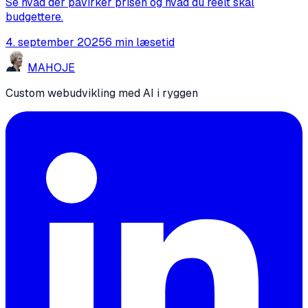
Se hvad der påvirker prisen og hvad du reelt skal
budgettere.
4. september 2025
6 min læsetid
MA
HO
JE
Custom webudvikling med AI i ryggen