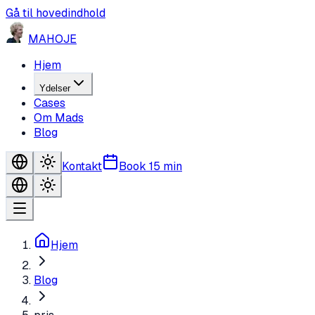
Gå til hovedindhold
MA
HO
JE
Hjem
Ydelser
Cases
Om Mads
Blog
Kontakt
Book 15 min
Hjem
Blog