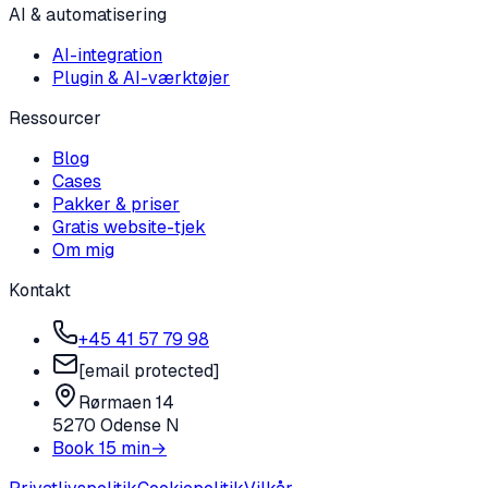
AI & automatisering
AI-integration
Plugin & AI-værktøjer
Ressourcer
Blog
Cases
Pakker & priser
Gratis website-tjek
Om mig
Kontakt
+45 41 57 79 98
[email protected]
Rørmaen 14
5270 Odense N
Book 15 min
→