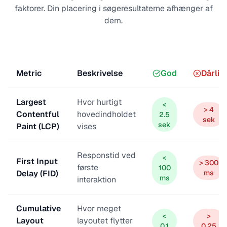
faktorer. Din placering i søgeresultaterne afhænger af
dem.
Metric
Beskrivelse
God
Dårlig
Largest
Hvor hurtigt
<
> 4
Contentful
hovedindholdet
2.5
sek
sek
Paint (LCP)
vises
Responstid ved
<
First Input
> 300
første
100
Delay (FID)
ms
ms
interaktion
Cumulative
Hvor meget
<
>
Layout
layoutet flytter
0.1
0.25