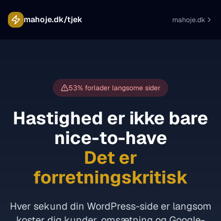
mahoje.dk/tjek
mahoje.dk
53% forlader langsome sider
Hastighed er ikke bare
nice-to-have
Det er
forretningskritisk
Hver sekund din WordPress-side er langsom
koster dig kunder, omsætning og Google-